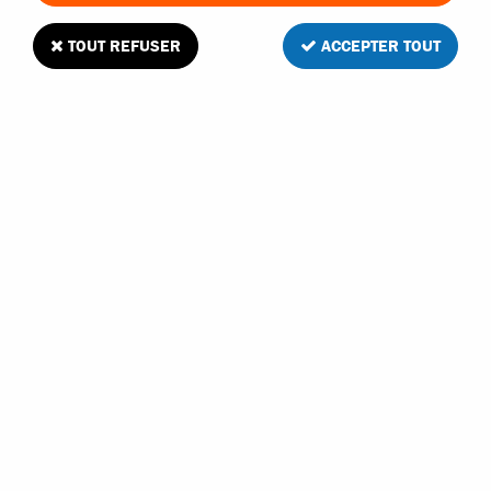
TOUT REFUSER
ACCEPTER TOUT
Fusées de roues arrières pour voitures 1/10
Traxxas
1
Avis
Donnez votre avis
5
,
95
€
TTC
Réf. :
3752