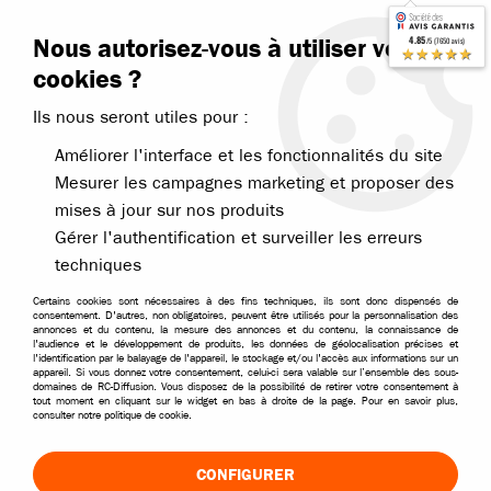
Contactez-nous
Blog RC
Nous autorisez-vous à utiliser vos
4.85
/5 (7650 avis)
Livraison offerte dès 99€
★★★★★
cookies ?
Ils nous seront utiles pour :
Améliorer l'interface et les fonctionnalités du site
Mesurer les campagnes marketing et proposer des
mises à jour sur nos produits
Accueil
>
Pièces et options
>
Pièces Traxxas
>
Traxxas pièces pour Sl
Gérer l'authentification et surveiller les erreurs
techniques
Certains cookies sont nécessaires à des fins techniques, ils sont donc dispensés de
consentement. D'autres, non obligatoires, peuvent être utilisés pour la personnalisation des
annonces et du contenu, la mesure des annonces et du contenu, la connaissance de
l'audience et le développement de produits, les données de géolocalisation précises et
l'identification par le balayage de l'appareil, le stockage et/ou l'accès aux informations sur un
appareil. Si vous donnez votre consentement, celui-ci sera valable sur l’ensemble des sous-
domaines de RC-Diffusion. Vous disposez de la possibilité de retirer votre consentement à
tout moment en cliquant sur le widget en bas à droite de la page. Pour en savoir plus,
consulter notre politique de cookie.
CONFIGURER