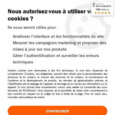
Contactez-nous
Blog RC
Nous autorisez-vous à utiliser vos
4.85
/5 (7650 avis)
Livraison offerte dès 99€
★★★★★
cookies ?
Ils nous seront utiles pour :
Améliorer l'interface et les fonctionnalités du site
Mesurer les campagnes marketing et proposer des
mises à jour sur nos produits
Accueil
>
Pièces et options
>
Pièces Traxxas
Gérer l'authentification et surveiller les erreurs
PIÈCES POUR VOITURES TRAXXAS
techniques
Trouvez les pièces détachées Traxxas pour réparer votre
Certains cookies sont nécessaires à des fins techniques, ils sont donc dispensés de
consentement. D'autres, non obligatoires, peuvent être utilisés pour la personnalisation des
voiture télécommandée avec la notice du modèle.
annonces et du contenu, la mesure des annonces et du contenu, la connaissance de
l'audience et le développement de produits, les données de géolocalisation précises et
l'identification par le balayage de l'appareil, le stockage et/ou l'accès aux informations sur un
appareil. Si vous donnez votre consentement, celui-ci sera valable sur l’ensemble des sous-
domaines de RC-Diffusion. Vous disposez de la possibilité de retirer votre consentement à
Traxxas pièces pour TRX-4M
tout moment en cliquant sur le widget en bas à droite de la page. Pour en savoir plus,
consulter notre politique de cookie.
CONFIGURER