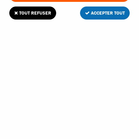
TOUT REFUSER
ACCEPTER TOUT
Kyosho axes de différentiel pour Inferno Neo
6
Avis
Donnez votre avis
11
,
90
€
TTC
Réf. :
97001B
En stock