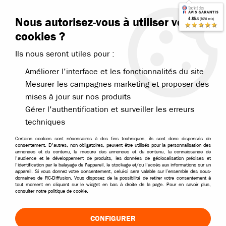
Contactez-nous
Blog RC
Nous autorisez-vous à utiliser vos
4.85
/5 (7650 avis)
Livraison offerte dès 99€
★★★★★
cookies ?
Ils nous seront utiles pour :
Améliorer l'interface et les fonctionnalités du site
Mesurer les campagnes marketing et proposer des
mises à jour sur nos produits
Accueil
>
Nos marques
>
Kyosho
>
Pièces détachées Kyosho
>
Kyosho
Gérer l'authentification et surveiller les erreurs
techniques
Certains cookies sont nécessaires à des fins techniques, ils sont donc dispensés de
consentement. D'autres, non obligatoires, peuvent être utilisés pour la personnalisation des
annonces et du contenu, la mesure des annonces et du contenu, la connaissance de
l'audience et le développement de produits, les données de géolocalisation précises et
l'identification par le balayage de l'appareil, le stockage et/ou l'accès aux informations sur un
appareil. Si vous donnez votre consentement, celui-ci sera valable sur l’ensemble des sous-
domaines de RC-Diffusion. Vous disposez de la possibilité de retirer votre consentement à
tout moment en cliquant sur le widget en bas à droite de la page. Pour en savoir plus,
consulter notre politique de cookie.
CONFIGURER