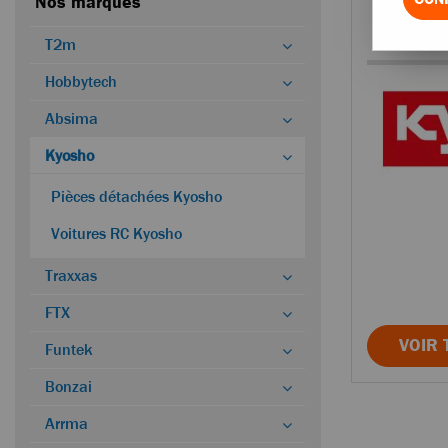
Nos marques
Pièce
T2m
Hobbytech
Absima
Kyosho
Pièces détachées Kyosho
Voitures RC Kyosho
Traxxas
FTX
VOIR 
Funtek
Bonzai
Arrma