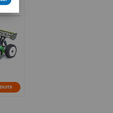
sho
ODUITS