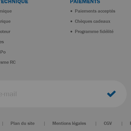
TECHNIQUE
PAIEMENTS
rmique
Paiements acceptés
trique
Chèques cadeaux
oteur
Programme fidélité
es
-Po
isme RC
|
Plan du site
|
Mentions légales
|
CGV
|