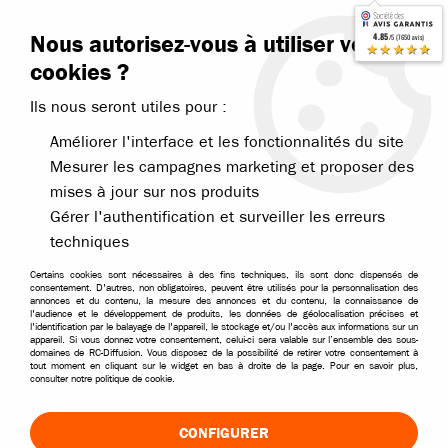
Contactez-nous
Blog RC
Nous autorisez-vous à utiliser vos
4.85
/5 (7650 avis)
Livraison offerte dès 99€
★★★★★
cookies ?
Ils nous seront utiles pour :
Améliorer l'interface et les fonctionnalités du site
Mesurer les campagnes marketing et proposer des
mises à jour sur nos produits
Accueil
>
Pièces et options
>
Pièces Kyosho
>
kyosho divers
>
Kyosho
Gérer l'authentification et surveiller les erreurs
techniques
Certains cookies sont nécessaires à des fins techniques, ils sont donc dispensés de
consentement. D'autres, non obligatoires, peuvent être utilisés pour la personnalisation des
annonces et du contenu, la mesure des annonces et du contenu, la connaissance de
l'audience et le développement de produits, les données de géolocalisation précises et
l'identification par le balayage de l'appareil, le stockage et/ou l'accès aux informations sur un
appareil. Si vous donnez votre consentement, celui-ci sera valable sur l’ensemble des sous-
domaines de RC-Diffusion. Vous disposez de la possibilité de retirer votre consentement à
tout moment en cliquant sur le widget en bas à droite de la page. Pour en savoir plus,
consulter notre politique de cookie.
CONFIGURER