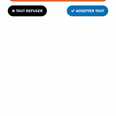
TOUT REFUSER
ACCEPTER TOUT
Kyosho jeu de 4 roulements à billes
5x10x4mm
6
Avis
Donnez votre avis
13
,
90
€
TTC
Réf. :
BRG407