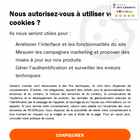
Contactez-nous
Blog RC
Nous autorisez-vous à utiliser vos
4.85
/5 (7648 avis)
Livraison offerte dès 99€
★★★★★
cookies ?
Ils nous seront utiles pour :
Améliorer l'interface et les fonctionnalités du site
Mesurer les campagnes marketing et proposer des
mises à jour sur nos produits
Accueil
>
Pièces et options
>
Pièces Kyosho
Gérer l'authentification et surveiller les erreurs
PIÈCES POUR VOITURES RC KYOSHO
techniques
Trouvez les pièces détachées Kyosho pour réparer votre
Certains cookies sont nécessaires à des fins techniques, ils sont donc dispensés de
consentement. D'autres, non obligatoires, peuvent être utilisés pour la personnalisation des
voiture télécommandée avec la notice du modèle.
annonces et du contenu, la mesure des annonces et du contenu, la connaissance de
l'audience et le développement de produits, les données de géolocalisation précises et
l'identification par le balayage de l'appareil, le stockage et/ou l'accès aux informations sur un
appareil. Si vous donnez votre consentement, celui-ci sera valable sur l’ensemble des sous-
domaines de RC-Diffusion. Vous disposez de la possibilité de retirer votre consentement à
Kyosho Inferno Neo
tout moment en cliquant sur le widget en bas à droite de la page. Pour en savoir plus,
consulter notre politique de cookie.
CONFIGURER