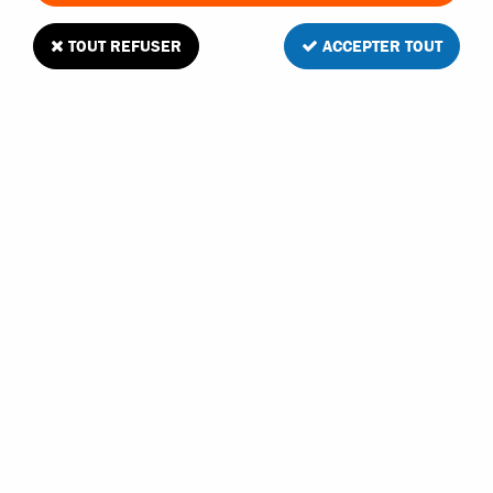
TOUT REFUSER
ACCEPTER TOUT
Kyosho supports moteur pour Inferno
1
Avis
Donnez votre avis
11
,
40
€
TTC
Réf. :
IF108C
En stock