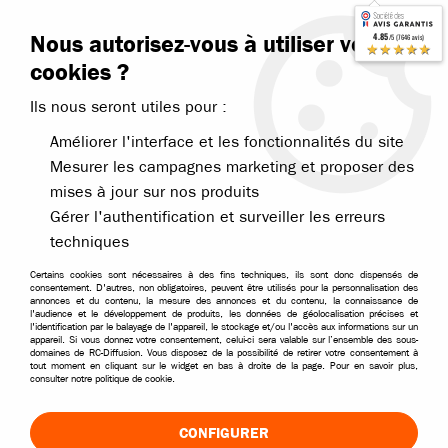
Contactez-nous
Blog RC
Nous autorisez-vous à utiliser vos
4.85
/5 (7646 avis)
Livraison offerte dès 99€
★★★★★
cookies ?
Ils nous seront utiles pour :
Améliorer l'interface et les fonctionnalités du site
Mesurer les campagnes marketing et proposer des
mises à jour sur nos produits
Accueil
>
Pièces et options
>
Pièces Kyosho
>
Kyosho Inferno Neo
>
Gérer l'authentification et surveiller les erreurs
techniques
Certains cookies sont nécessaires à des fins techniques, ils sont donc dispensés de
consentement. D'autres, non obligatoires, peuvent être utilisés pour la personnalisation des
annonces et du contenu, la mesure des annonces et du contenu, la connaissance de
l'audience et le développement de produits, les données de géolocalisation précises et
l'identification par le balayage de l'appareil, le stockage et/ou l'accès aux informations sur un
appareil. Si vous donnez votre consentement, celui-ci sera valable sur l’ensemble des sous-
domaines de RC-Diffusion. Vous disposez de la possibilité de retirer votre consentement à
tout moment en cliquant sur le widget en bas à droite de la page. Pour en savoir plus,
consulter notre politique de cookie.
CONFIGURER