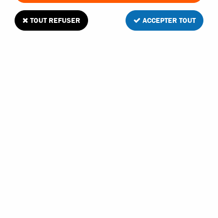
TOUT REFUSER
ACCEPTER TOUT
TEAM MAGIC
TEAM MAGIC MINI CLÉ EN CROIX POUR
LES VOITURES RC
En stock
6
Avis