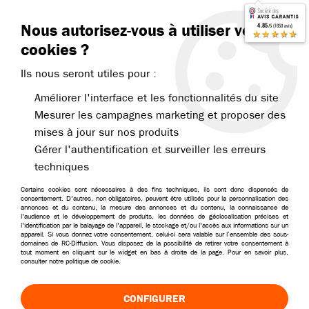
Contactez-nous
Blog RC
Nous autorisez-vous à utiliser vos
4.85
/5 (7650 avis)
Livraison offerte dès 99€
★★★★★
cookies ?
Ils nous seront utiles pour :
Améliorer l'interface et les fonctionnalités du site
Mesurer les campagnes marketing et proposer des
mises à jour sur nos produits
Accueil
>
Nos marques
>
Team Magic
Gérer l'authentification et surveiller les erreurs
TEAM MAGIC PIÈCES DÉTACHÉES
techniques
Certains cookies sont nécessaires à des fins techniques, ils sont donc dispensés de
consentement. D'autres, non obligatoires, peuvent être utilisés pour la personnalisation des
annonces et du contenu, la mesure des annonces et du contenu, la connaissance de
l'audience et le développement de produits, les données de géolocalisation précises et
TRIER & FILTRER
l'identification par le balayage de l'appareil, le stockage et/ou l'accès aux informations sur un
appareil. Si vous donnez votre consentement, celui-ci sera valable sur l’ensemble des sous-
domaines de RC-Diffusion. Vous disposez de la possibilité de retirer votre consentement à
tout moment en cliquant sur le widget en bas à droite de la page. Pour en savoir plus,
consulter notre politique de cookie.
12 articles sur
12
CONFIGURER