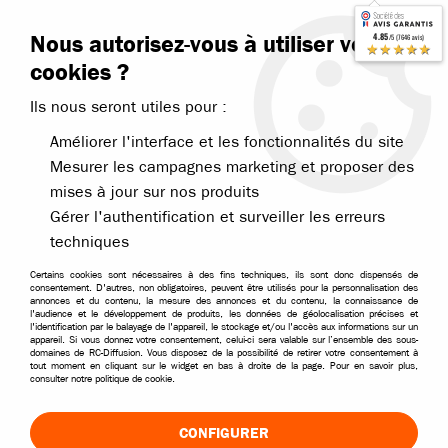
Contactez-nous
Blog RC
Nous autorisez-vous à utiliser vos
4.85
/5 (7646 avis)
Livraison offerte dès 99€
★★★★★
cookies ?
Ils nous seront utiles pour :
Améliorer l'interface et les fonctionnalités du site
Mesurer les campagnes marketing et proposer des
mises à jour sur nos produits
Accueil
>
Pièces et options
>
Pièces Absima
>
Pièces Absima 1/14
>
Gérer l'authentification et surveiller les erreurs
techniques
Certains cookies sont nécessaires à des fins techniques, ils sont donc dispensés de
consentement. D'autres, non obligatoires, peuvent être utilisés pour la personnalisation des
annonces et du contenu, la mesure des annonces et du contenu, la connaissance de
l'audience et le développement de produits, les données de géolocalisation précises et
l'identification par le balayage de l'appareil, le stockage et/ou l'accès aux informations sur un
appareil. Si vous donnez votre consentement, celui-ci sera valable sur l’ensemble des sous-
domaines de RC-Diffusion. Vous disposez de la possibilité de retirer votre consentement à
tout moment en cliquant sur le widget en bas à droite de la page. Pour en savoir plus,
consulter notre politique de cookie.
CONFIGURER