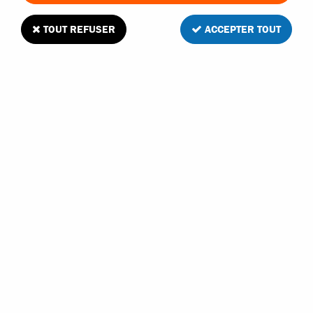
TOUT REFUSER
ACCEPTER TOUT
Absima paire de roues pour Monster Truck
1/14
Soyez le premier à donner votre avis !
12
,
95
€
TTC
Réf. :
ABG174-003