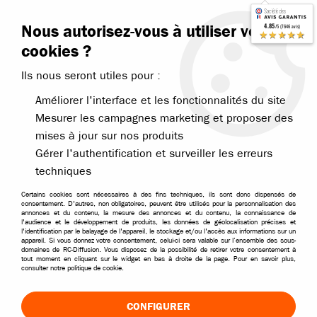
Contactez-nous
Blog RC
Nous autorisez-vous à utiliser vos
4.85
/5 (7646 avis)
Livraison offerte dès 99€
★★★★★
cookies ?
Ils nous seront utiles pour :
Améliorer l'interface et les fonctionnalités du site
Mesurer les campagnes marketing et proposer des
mises à jour sur nos produits
Accueil
>
Pièces et options
>
Pièces Kyosho
>
Kyosho Inferno Neo
>
Gérer l'authentification et surveiller les erreurs
techniques
Certains cookies sont nécessaires à des fins techniques, ils sont donc dispensés de
consentement. D'autres, non obligatoires, peuvent être utilisés pour la personnalisation des
annonces et du contenu, la mesure des annonces et du contenu, la connaissance de
l'audience et le développement de produits, les données de géolocalisation précises et
l'identification par le balayage de l'appareil, le stockage et/ou l'accès aux informations sur un
appareil. Si vous donnez votre consentement, celui-ci sera valable sur l’ensemble des sous-
domaines de RC-Diffusion. Vous disposez de la possibilité de retirer votre consentement à
tout moment en cliquant sur le widget en bas à droite de la page. Pour en savoir plus,
consulter notre politique de cookie.
CONFIGURER