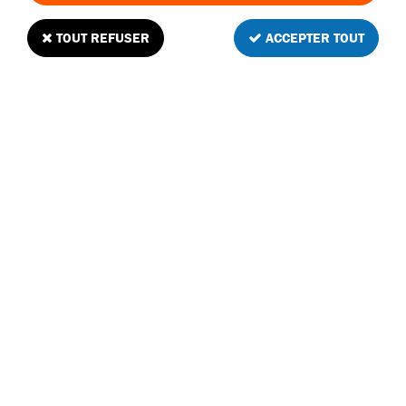
TOUT REFUSER
ACCEPTER TOUT
Kyosho palonnier de direction en alu pour
Inferno Neo
1
Avis
Donnez votre avis
15
,
90
€
TTC
Réf. :
IFW448B