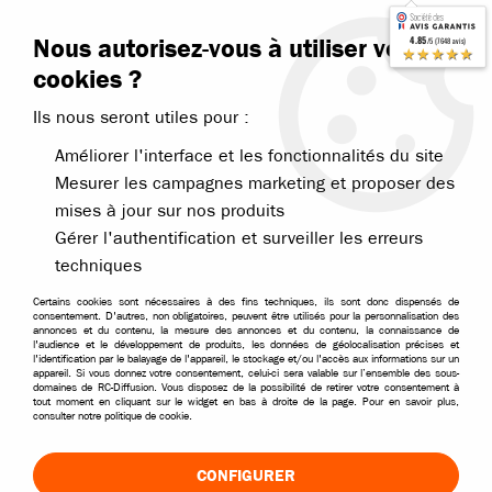
Contactez-nous
Blog RC
Nous autorisez-vous à utiliser vos
4.85
/5 (7648 avis)
Livraison offerte dès 99€
★★★★★
cookies ?
Ils nous seront utiles pour :
Améliorer l'interface et les fonctionnalités du site
Mesurer les campagnes marketing et proposer des
mises à jour sur nos produits
Accueil
>
Pièces et options
>
Pièces HPI
>
HPI pièces modèles Divers
Gérer l'authentification et surveiller les erreurs
techniques
Certains cookies sont nécessaires à des fins techniques, ils sont donc dispensés de
consentement. D'autres, non obligatoires, peuvent être utilisés pour la personnalisation des
annonces et du contenu, la mesure des annonces et du contenu, la connaissance de
l'audience et le développement de produits, les données de géolocalisation précises et
l'identification par le balayage de l'appareil, le stockage et/ou l'accès aux informations sur un
appareil. Si vous donnez votre consentement, celui-ci sera valable sur l’ensemble des sous-
domaines de RC-Diffusion. Vous disposez de la possibilité de retirer votre consentement à
tout moment en cliquant sur le widget en bas à droite de la page. Pour en savoir plus,
consulter notre politique de cookie.
CONFIGURER