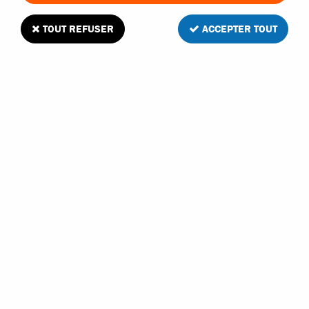
TOUT REFUSER
ACCEPTER TOUT
Pignon HPI 26 dents 48 dps pour moteur
électrique
1
Avis
Donnez votre avis