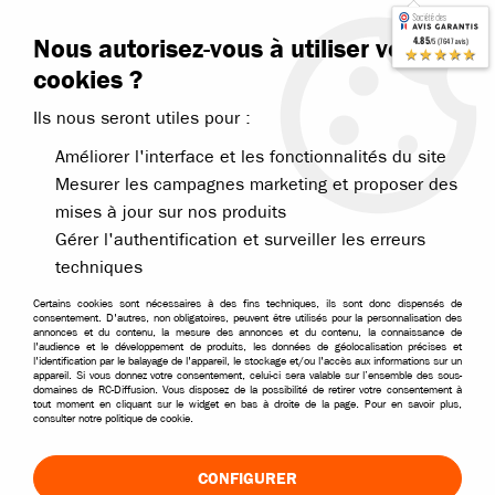
Contactez-nous
Blog RC
Nous autorisez-vous à utiliser vos
4.85
/5 (7647 avis)
Livraison offerte dès 99€
★★★★★
cookies ?
Ils nous seront utiles pour :
Améliorer l'interface et les fonctionnalités du site
Mesurer les campagnes marketing et proposer des
mises à jour sur nos produits
Accueil
>
Pièces et options
>
Pièces T2M
>
Tamiya pièces
>
Tamiya pi
Gérer l'authentification et surveiller les erreurs
techniques
Certains cookies sont nécessaires à des fins techniques, ils sont donc dispensés de
consentement. D'autres, non obligatoires, peuvent être utilisés pour la personnalisation des
annonces et du contenu, la mesure des annonces et du contenu, la connaissance de
l'audience et le développement de produits, les données de géolocalisation précises et
l'identification par le balayage de l'appareil, le stockage et/ou l'accès aux informations sur un
appareil. Si vous donnez votre consentement, celui-ci sera valable sur l’ensemble des sous-
domaines de RC-Diffusion. Vous disposez de la possibilité de retirer votre consentement à
tout moment en cliquant sur le widget en bas à droite de la page. Pour en savoir plus,
consulter notre politique de cookie.
CONFIGURER