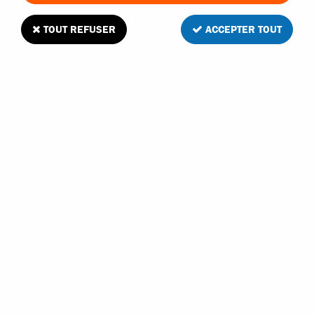
TOUT REFUSER
ACCEPTER TOUT
Tamiya pignons 24 et 25 dents
1
Avis
Donnez votre avis
9
,
90
€
TTC