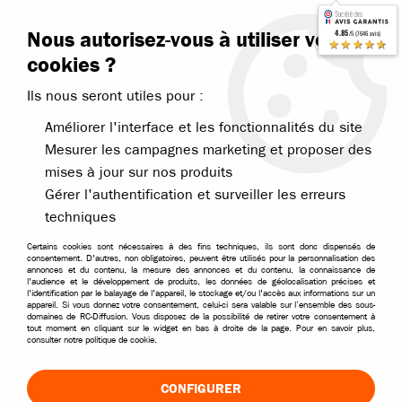
Contactez-nous
Blog RC
Nous autorisez-vous à utiliser vos
4.85
/5 (7646 avis)
Livraison offerte dès 99€
★★★★★
cookies ?
Ils nous seront utiles pour :
Améliorer l'interface et les fonctionnalités du site
Mesurer les campagnes marketing et proposer des
mises à jour sur nos produits
Accueil
>
Pièces et options
>
Pièces T2M
>
T2M Nitron Boomer Thund
Gérer l'authentification et surveiller les erreurs
techniques
Certains cookies sont nécessaires à des fins techniques, ils sont donc dispensés de
consentement. D'autres, non obligatoires, peuvent être utilisés pour la personnalisation des
annonces et du contenu, la mesure des annonces et du contenu, la connaissance de
l'audience et le développement de produits, les données de géolocalisation précises et
l'identification par le balayage de l'appareil, le stockage et/ou l'accès aux informations sur un
appareil. Si vous donnez votre consentement, celui-ci sera valable sur l’ensemble des sous-
domaines de RC-Diffusion. Vous disposez de la possibilité de retirer votre consentement à
tout moment en cliquant sur le widget en bas à droite de la page. Pour en savoir plus,
consulter notre politique de cookie.
CONFIGURER