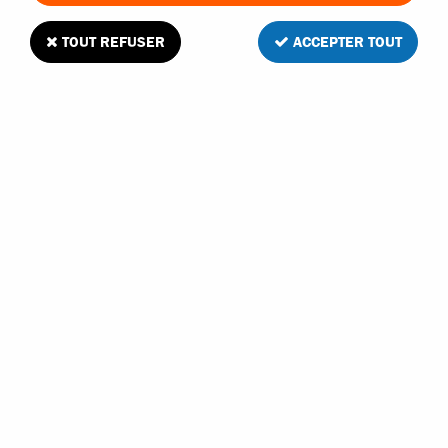
TOUT REFUSER
ACCEPTER TOUT
T2M Pirate 1/10 platine supérieur avant en
plastique
1
Avis
Donnez votre avis
5
,
20
€
TTC
Réf. :
T4900/32