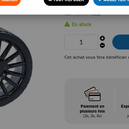
Réf. :
HTR-T452B
En stock
Cet achat vous fera bénéficier
Paiement en
Expé
plusieurs fois
(2x, 3x, 4x)
j