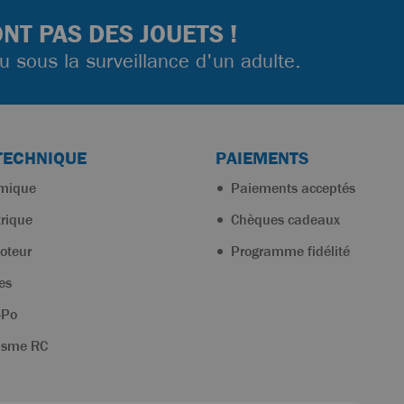
NT PAS DES JOUETS !
ou sous la surveillance d'un adulte.
TECHNIQUE
PAIEMENTS
rmique
Paiements acceptés
trique
Chèques cadeaux
oteur
Programme fidélité
es
-Po
isme RC