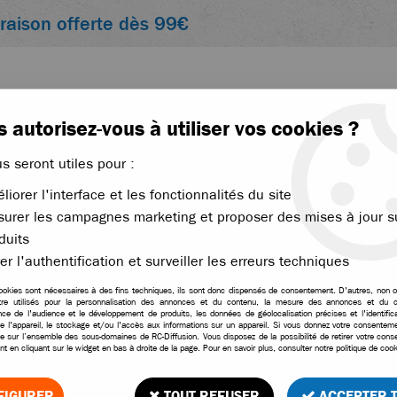
vraison offerte dès 99€
 autorisez-vous à utiliser vos cookies ?
us seront utiles pour :
liorer l'interface et les fonctionnalités du site
ACCESSOIRES
ÉLECTRONIQUE
THERMIQUE
urer les campagnes marketing et proposer des mises à jour s
duits
>
Hobbytech pneus Rallygame collés sur jantes noires pour Buggy 1/8
er l'authentification et surveiller les erreurs techniques
ookies sont nécessaires à des fins techniques, ils sont donc dispensés de consentement. D'autres, non ob
tre utilisés pour la personnalisation des annonces et du contenu, la mesure des annonces et du c
ce de l'audience et le développement de produits, les données de géolocalisation précises et l'identifica
Hobbytech pneus Rallyg
e l'appareil, le stockage et/ou l'accès aux informations sur un appareil. Si vous donnez votre consentemen
le sur l’ensemble des sous-domaines de RC-Diffusion. Vous disposez de la possibilité de retirer votre con
t en cliquant sur le widget en bas à droite de la page. Pour en savoir plus, consulter notre politique de cook
2
Avis
Donnez 
19
,
80
€
TTC
FIGURER
TOUT REFUSER
ACCEPTER 