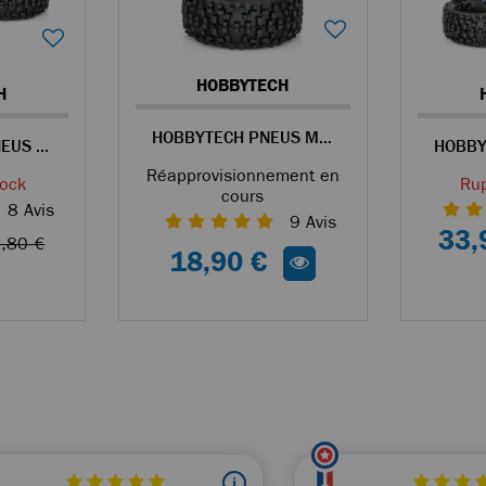
HOBBYTECH
H
HOBBYTECH PNEUS MAXI CROSS COLLÉS SUR JANTES BLANCHES POUR BUGGY 1/8
HOBBYTECH 4 PNEUS MAXI CROSS COLLÉS SUR JANTES BLANCHES POUR BUGGY 1/8
Réapprovisionnement en
tock
Rup
cours
8
Avis
9
Avis
33,
,80 €
18,90 €