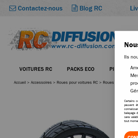
Li
Contactez-nous
Blog RC
Nous
Ils no
Amé
VOITURES RC
PACKS ECO
PIÈCES
Mes
Accueil
>
Accessoires
>
Roues pour voitures RC
>
Roues Buggy 1/8
pro
Gér
Certains c
peuvent ê
connaissan
balayage d
sera valab
tout momen
CON