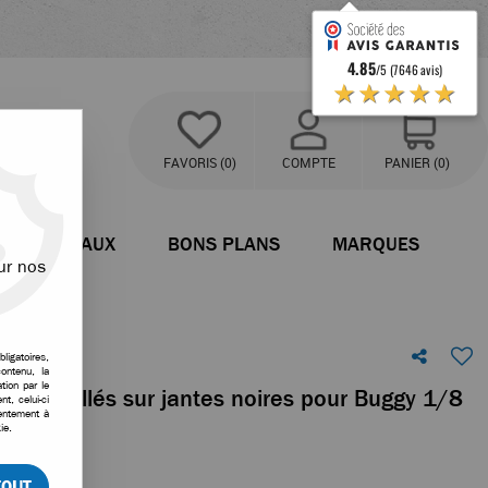
4.85
/5 (7646 avis)
★★★★★
FAVORIS
(0)
COMPTE
PANIER
(0)
BATEAUX
BONS PLANS
MARQUES
ur nos
ligatoires,
ontenu, la
tion par le
ame collés sur jantes noires pour Buggy 1/8
t, celui-ci
sentement à
ie.
votre avis
TOUT