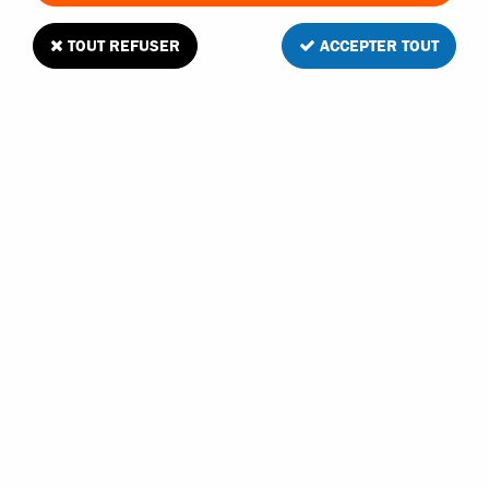
TOUT REFUSER
ACCEPTER TOUT
Traxxas roulement à billes 10x19x5mm
Soyez le premier à donner votre avis !
7
,
20
€
TTC
Réf. :
4889
En stock