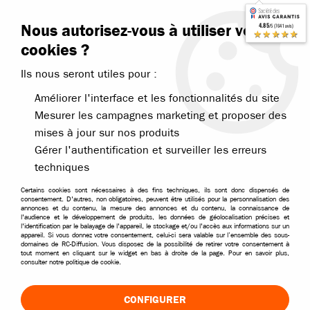
Contactez-nous
Blog RC
Nous autorisez-vous à utiliser vos
4.85
/5 (7641 avis)
Livraison offerte dès 99€
★★★★★
cookies ?
Ils nous seront utiles pour :
Améliorer l'interface et les fonctionnalités du site
Mesurer les campagnes marketing et proposer des
mises à jour sur nos produits
Accueil
>
Pièces et options
>
Pièces Traxxas
>
Traxxas pièces pour Sl
Gérer l'authentification et surveiller les erreurs
techniques
Certains cookies sont nécessaires à des fins techniques, ils sont donc dispensés de
consentement. D'autres, non obligatoires, peuvent être utilisés pour la personnalisation des
annonces et du contenu, la mesure des annonces et du contenu, la connaissance de
l'audience et le développement de produits, les données de géolocalisation précises et
l'identification par le balayage de l'appareil, le stockage et/ou l'accès aux informations sur un
appareil. Si vous donnez votre consentement, celui-ci sera valable sur l’ensemble des sous-
domaines de RC-Diffusion. Vous disposez de la possibilité de retirer votre consentement à
tout moment en cliquant sur le widget en bas à droite de la page. Pour en savoir plus,
consulter notre politique de cookie.
CONFIGURER