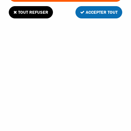
TOUT REFUSER
ACCEPTER TOUT
MHD support d'axe de suspension avant
pour Gunner V2
1
Avis
Donnez votre avis
5
,
20
€
TTC