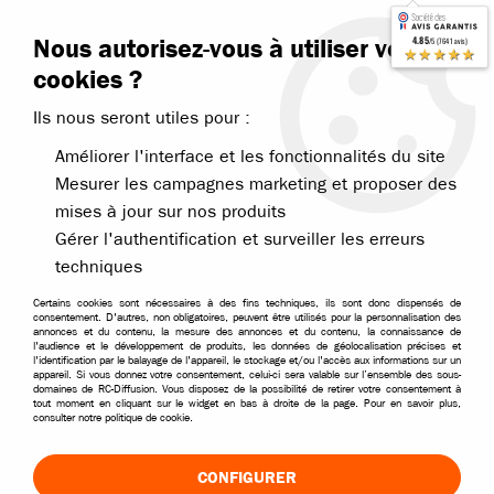
Contactez-nous
Blog RC
Nous autorisez-vous à utiliser vos
4.85
/5 (7641 avis)
Livraison offerte dès 99€
★★★★★
cookies ?
Ils nous seront utiles pour :
Améliorer l'interface et les fonctionnalités du site
Mesurer les campagnes marketing et proposer des
mises à jour sur nos produits
Accueil
>
Pièces et options
>
Pièces Bonzai et MHD
>
MHD pièces Gu
Gérer l'authentification et surveiller les erreurs
techniques
Certains cookies sont nécessaires à des fins techniques, ils sont donc dispensés de
consentement. D'autres, non obligatoires, peuvent être utilisés pour la personnalisation des
annonces et du contenu, la mesure des annonces et du contenu, la connaissance de
l'audience et le développement de produits, les données de géolocalisation précises et
l'identification par le balayage de l'appareil, le stockage et/ou l'accès aux informations sur un
appareil. Si vous donnez votre consentement, celui-ci sera valable sur l’ensemble des sous-
domaines de RC-Diffusion. Vous disposez de la possibilité de retirer votre consentement à
tout moment en cliquant sur le widget en bas à droite de la page. Pour en savoir plus,
consulter notre politique de cookie.
CONFIGURER