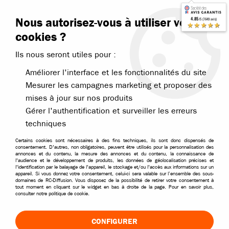
Contactez-nous
Blog RC
Nous autorisez-vous à utiliser vos
4.85
/5 (7649 avis)
Livraison offerte dès 99€
★★★★★
cookies ?
Ils nous seront utiles pour :
Améliorer l'interface et les fonctionnalités du site
Mesurer les campagnes marketing et proposer des
mises à jour sur nos produits
Accueil
>
Pièces et options
>
Pièces Absima
>
Pièces Absima 1/10
>
Gérer l'authentification et surveiller les erreurs
techniques
Certains cookies sont nécessaires à des fins techniques, ils sont donc dispensés de
consentement. D'autres, non obligatoires, peuvent être utilisés pour la personnalisation des
annonces et du contenu, la mesure des annonces et du contenu, la connaissance de
l'audience et le développement de produits, les données de géolocalisation précises et
l'identification par le balayage de l'appareil, le stockage et/ou l'accès aux informations sur un
appareil. Si vous donnez votre consentement, celui-ci sera valable sur l’ensemble des sous-
domaines de RC-Diffusion. Vous disposez de la possibilité de retirer votre consentement à
tout moment en cliquant sur le widget en bas à droite de la page. Pour en savoir plus,
consulter notre politique de cookie.
CONFIGURER