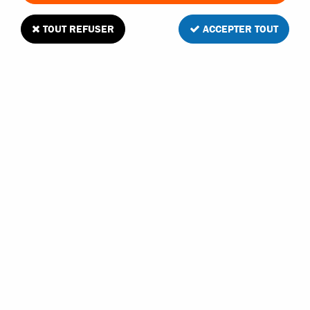
TOUT REFUSER
ACCEPTER TOUT
Absima supports d'axes de triangle pour
voiture 1/10
2
Avis
Donnez votre avis
6
,
60
€
TTC
Réf. :
1230196