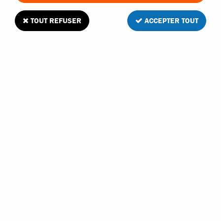
TOUT REFUSER
ACCEPTER TOUT
T2M carrosserie verte avec planche
d'autocollants pour Pirate Snake