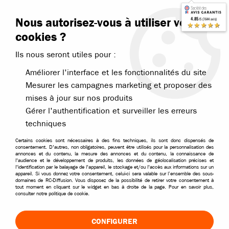
Contactez-nous
Blog RC
Nous autorisez-vous à utiliser vos
4.85
/5 (7644 avis)
Livraison offerte dès 99€
★★★★★
cookies ?
Ils nous seront utiles pour :
Améliorer l'interface et les fonctionnalités du site
Mesurer les campagnes marketing et proposer des
mises à jour sur nos produits
Accueil
>
Pièces et options
>
Pièces T2M
>
T2M Pirate Snake
>
T2M c
Gérer l'authentification et surveiller les erreurs
techniques
Certains cookies sont nécessaires à des fins techniques, ils sont donc dispensés de
consentement. D'autres, non obligatoires, peuvent être utilisés pour la personnalisation des
annonces et du contenu, la mesure des annonces et du contenu, la connaissance de
l'audience et le développement de produits, les données de géolocalisation précises et
l'identification par le balayage de l'appareil, le stockage et/ou l'accès aux informations sur un
appareil. Si vous donnez votre consentement, celui-ci sera valable sur l’ensemble des sous-
domaines de RC-Diffusion. Vous disposez de la possibilité de retirer votre consentement à
tout moment en cliquant sur le widget en bas à droite de la page. Pour en savoir plus,
consulter notre politique de cookie.
CONFIGURER