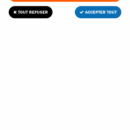
TOUT REFUSER
ACCEPTER TOUT
T2M Pirate XT-T XT-C noix de sortie de
différentiel
Soyez le premier à donner votre avis !
8
,
80
€
TTC
Réf. :
T4972/26