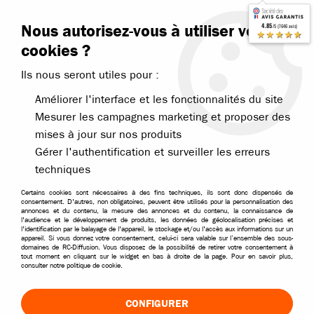
Contactez-nous
Blog RC
Nous autorisez-vous à utiliser vos
4.85
/5 (7646 avis)
Livraison offerte dès 99€
★★★★★
cookies ?
Ils nous seront utiles pour :
Améliorer l'interface et les fonctionnalités du site
Mesurer les campagnes marketing et proposer des
mises à jour sur nos produits
Accueil
>
Pièces et options
>
Pièces T2M
>
T2M Pirate XT-T et XT-C
>
T
Gérer l'authentification et surveiller les erreurs
techniques
Certains cookies sont nécessaires à des fins techniques, ils sont donc dispensés de
consentement. D'autres, non obligatoires, peuvent être utilisés pour la personnalisation des
annonces et du contenu, la mesure des annonces et du contenu, la connaissance de
l'audience et le développement de produits, les données de géolocalisation précises et
l'identification par le balayage de l'appareil, le stockage et/ou l'accès aux informations sur un
appareil. Si vous donnez votre consentement, celui-ci sera valable sur l’ensemble des sous-
domaines de RC-Diffusion. Vous disposez de la possibilité de retirer votre consentement à
tout moment en cliquant sur le widget en bas à droite de la page. Pour en savoir plus,
consulter notre politique de cookie.
CONFIGURER