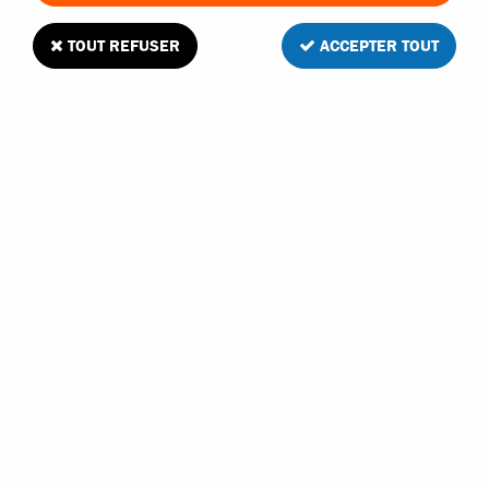
TOUT REFUSER
ACCEPTER TOUT
Team Magic mini clé en croix pour les
voitures RC
6
Avis
Donnez votre avis
3
,
85
€
TTC
Réf. :
TM116043