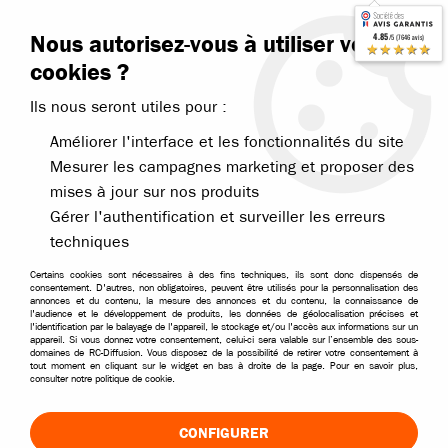
Contactez-nous
Blog RC
Nous autorisez-vous à utiliser vos
4.85
/5 (7646 avis)
Livraison offerte dès 99€
★★★★★
cookies ?
Ils nous seront utiles pour :
Améliorer l'interface et les fonctionnalités du site
Mesurer les campagnes marketing et proposer des
mises à jour sur nos produits
Accueil
>
Accessoires
>
Outillage et Entretien
>
Outillage et Accessoir
Gérer l'authentification et surveiller les erreurs
techniques
Certains cookies sont nécessaires à des fins techniques, ils sont donc dispensés de
consentement. D'autres, non obligatoires, peuvent être utilisés pour la personnalisation des
annonces et du contenu, la mesure des annonces et du contenu, la connaissance de
l'audience et le développement de produits, les données de géolocalisation précises et
l'identification par le balayage de l'appareil, le stockage et/ou l'accès aux informations sur un
appareil. Si vous donnez votre consentement, celui-ci sera valable sur l’ensemble des sous-
domaines de RC-Diffusion. Vous disposez de la possibilité de retirer votre consentement à
tout moment en cliquant sur le widget en bas à droite de la page. Pour en savoir plus,
consulter notre politique de cookie.
CONFIGURER