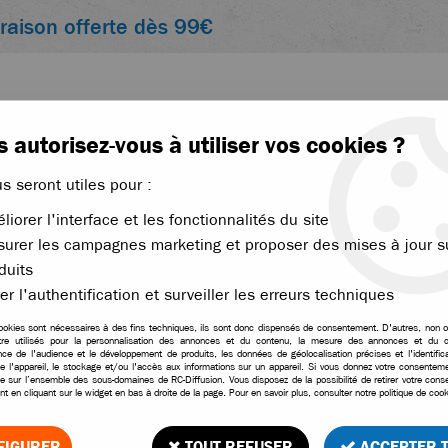
vraison offerte dès 99€
 autorisez-vous à utiliser vos cookies ?
us seront utiles pour :
liorer l'interface et les fonctionnalités du site
ACCESSOIRES
ÉLECTRONIQUE
THERMIQUE
urer les campagnes marketing et proposer des mises à jour s
RX-4M
duits
>
Traxxas batterie Li-Po 7,4v 2S 750mah pour TRX-4M
er l'authentification et surveiller les erreurs techniques
ookies sont nécessaires à des fins techniques, ils sont donc dispensés de consentement. D'autres, non ob
tre utilisés pour la personnalisation des annonces et du contenu, la mesure des annonces et du c
Traxxas batterie Li-P
ce de l'audience et le développement de produits, les données de géolocalisation précises et l'identifica
e l'appareil, le stockage et/ou l'accès aux informations sur un appareil. Si vous donnez votre consentemen
le sur l’ensemble des sous-domaines de RC-Diffusion. Vous disposez de la possibilité de retirer votre con
Soyez le premier à donner vo
t en cliquant sur le widget en bas à droite de la page. Pour en savoir plus, consulter notre politique de cook
22
,
80
€
TTC
FIGURER
TOUT REFUSER
ACCEPTER 