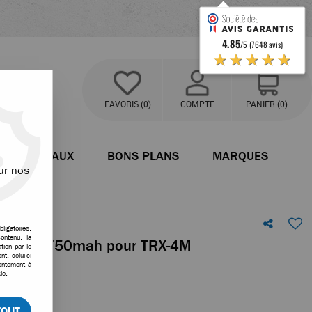
4.85
/5 (7648 avis)
★★★★★
FAVORIS
(0)
COMPTE
PANIER
(0)
BATEAUX
BONS PLANS
MARQUES
ur nos
ligatoires,
ontenu, la
o 7,4v 2S 750mah pour TRX-4M
tion par le
t, celui-ci
sentement à
tre avis !
ie.
TOUT