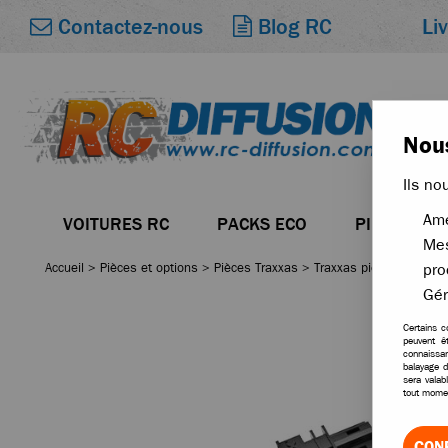
Li
Contactez-nous
Blog RC
Nous
Ils no
Amé
VOITURES RC
PACKS ECO
PIÈCES
Mes
Accueil
>
Pièces et options
>
Pièces Traxxas
>
Traxxas pièces pour T
pro
Gér
Certains c
peuvent ê
connaissan
balayage d
sera valab
tout momen
CON