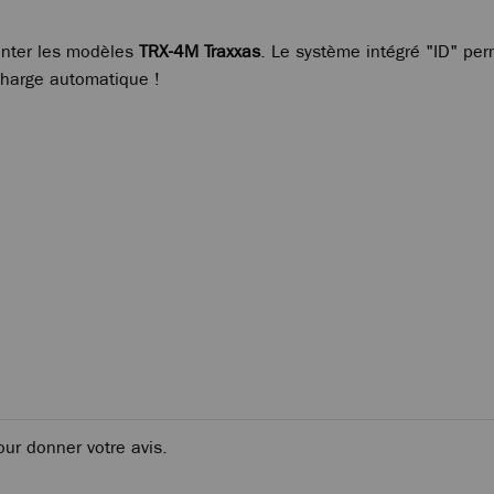
enter les modèles
TRX-4M
Traxxas
. Le système intégré "ID" pe
charge automatique !
our donner votre avis.