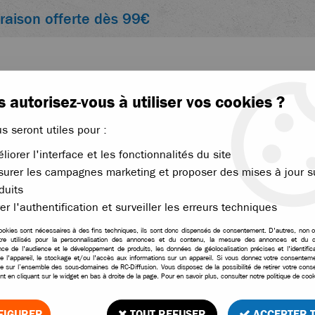
vraison offerte dès 99€
 autorisez-vous à utiliser vos cookies ?
us seront utiles pour :
liorer l'interface et les fonctionnalités du site
ACCESSOIRES
ÉLECTRONIQUE
THERMIQUE
urer les campagnes marketing et proposer des mises à jour s
es
duits
>
Traxxas kit de clés pour voitures télécommandées
er l'authentification et surveiller les erreurs techniques
ookies sont nécessaires à des fins techniques, ils sont donc dispensés de consentement. D'autres, non ob
tre utilisés pour la personnalisation des annonces et du contenu, la mesure des annonces et du c
Traxxas kit de clés po
ce de l'audience et le développement de produits, les données de géolocalisation précises et l'identifica
e l'appareil, le stockage et/ou l'accès aux informations sur un appareil. Si vous donnez votre consentemen
le sur l’ensemble des sous-domaines de RC-Diffusion. Vous disposez de la possibilité de retirer votre con
1
Avis
Donnez 
t en cliquant sur le widget en bas à droite de la page. Pour en savoir plus, consulter notre politique de cook
9
,
50
€
TTC
FIGURER
TOUT REFUSER
ACCEPTER 