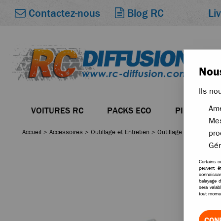
Li
Contactez-nous
Blog RC
Nous
Ils no
Amé
VOITURES RC
PACKS ECO
PIÈCES
Mes
Accueil
>
Accessoires
>
Outillage et Entretien
>
Outillage et Accessoir
pro
Gér
Certains c
peuvent ê
connaissan
balayage d
sera valab
tout momen
CON