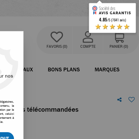
4.85
/5 (7641 avis)
★★★★★
FAVORIS
(0)
COMPTE
PANIER
(0)
BATEAUX
BONS PLANS
MARQUES
ur nos
ligatoires,
ontenu, la
ur voitures télécommandées
tion par le
t, celui-ci
sentement à
votre avis
ie.
TOUT