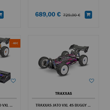
689,00 €
729,00 €
- 40 €
TRAXXAS
TRAXXAS PACK ÉCO JATO VXL BUGGY RC 4WD 1/8 BRUSHLESS ORANGE
TRAXXAS JATO VXL 4S BUGGY RC 4WD 1/8 BRUSHLESS ROSE- 90386-4