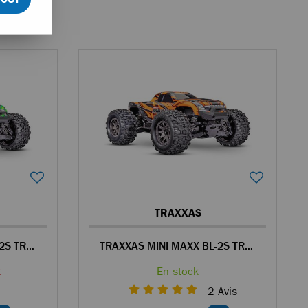
2
TRAXXAS
TRAXXAS MINI MAXX BL-2S TRUCK RC 4WD 1/14 BRUSHLESS VERT - 107154-1
TRAXXAS MINI MAXX BL-2S TRUCK RC 4WD 1/14 BRUSHLESS ORANGE - 107154-1
k
En stock
2
Avis