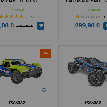
TRAXXAS PACK ÉCO JATO VXL BUGGY RC 4WD 1/8 BRUSHLESS ROSE
En stock
En stock
1
Avis
1
,00 €
299,90 €
729,00 €
- 30 €
TRAXXAS
TRAXXAS