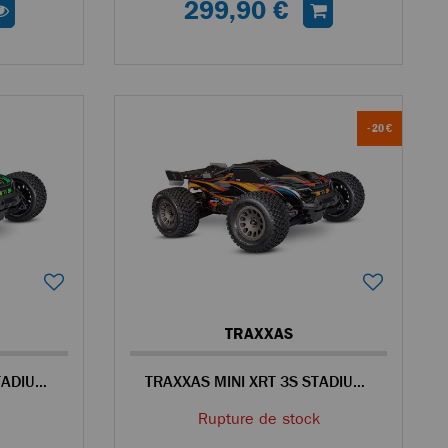
299,90 €
- 20 €
TRAXXAS
TRAXXAS MINI XRT 3S STADIUM TRUCK RC 4WD 1/14 BRUSHLESS VERT - 108076-1
TRAXXAS MINI XRT 3S STADIUM TRUCK RC 4WD 1/14 BRUSHLESS ORANGE - 108076-1
Rupture de stock