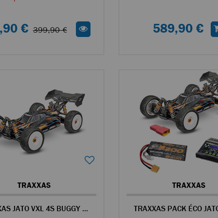
,90 €
589,90 €
399,90 €
TRAXXAS
TRAXXAS
TRAXXAS JATO VXL 4S BUGGY RC 4WD 1/8 BRUSHLESS ORANGE - 90386-4