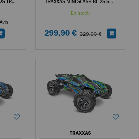
TRAXXAS MINI MAXX BL-2S TRUCK RC 4WD 1/14 BRUSHLESS NOIR - 107154-1
TRAXXAS MINI SLASH BL-2S SHORT COURSE RC 4WD 1/14 BRUSHLESS ORANGE - 108164-1
En stock
Avis
299,90 €
329,90 €
TRAXXAS