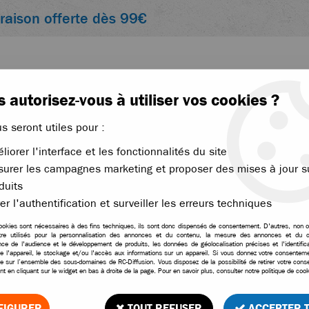
vraison offerte dès 99€
 autorisez-vous à utiliser vos cookies ?
us seront utiles pour :
liorer l'interface et les fonctionnalités du site
ACCESSOIRES
ÉLECTRONIQUE
THERMIQUE
urer les campagnes marketing et proposer des mises à jour s
axxas
duits
er l'authentification et surveiller les erreurs techniques
OITURES RC TRAXXAS BRUSHLE
ookies sont nécessaires à des fins techniques, ils sont donc dispensés de consentement. D'autres, non ob
tre utilisés pour la personnalisation des annonces et du contenu, la mesure des annonces et du c
ce de l'audience et le développement de produits, les données de géolocalisation précises et l'identifica
e RC. Grâce à leurs motorisations brushless performantes, leu
e l'appareil, le stockage et/ou l'accès aux informations sur un appareil. Si vous donnez votre consentemen
le sur l’ensemble des sous-domaines de RC-Diffusion. Vous disposez de la possibilité de retirer votre con
s voitures RC Traxxas séduisent aussi bien les débutants que l
t en cliquant sur le widget en bas à droite de la page. Pour en savoir plus, consulter notre politique de cook
FIGURER
TOUT REFUSER
ACCEPTER 