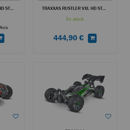
TRAXXAS RUSTLER VXL HD STADIUM TRUCK RC 4WD 1/10 BRUSHLESS BLEU - 67376-4
TRAXXAS RUSTLER VXL HD STADIUM TRUCK RC 4WD 1/10 BRUSHLESS VERT - 67376-4
En stock
Avis
444,90 €