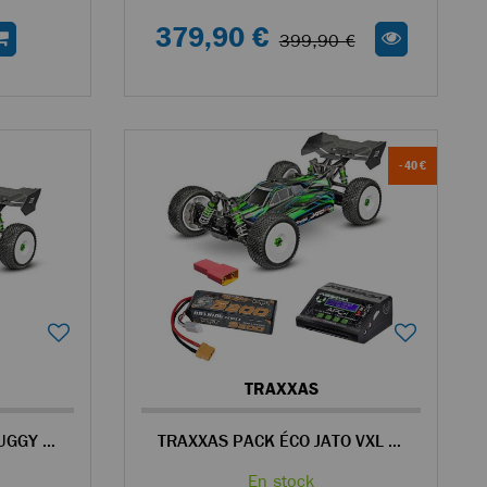
379,90 €
399,90 €
- 40 €
TRAXXAS
TRAXXAS JATO VXL 4S BUGGY RC 4WD 1/8 BRUSHLESS VERT - 90386-4
TRAXXAS PACK ÉCO JATO VXL BUGGY RC 4WD 1/8 BRUSHLESS VERT
En stock