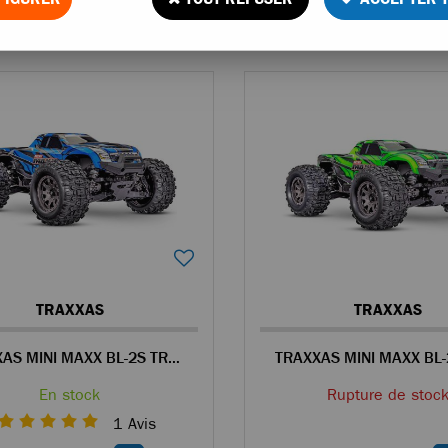
22 articles sur
2
TRAXXAS
TRAXXAS
TRAXXAS MINI MAXX BL-2S TRUCK RC 4WD 1/14 BRUSHLESS BLEU - 107154-1
En stock
Rupture de stoc
1
Avis