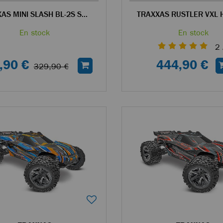
TRAXXAS MINI SLASH BL-2S SHORT COURSE RC 4WD 1/14 BRUSHLESS JAUNE - 108164-1
En stock
En stock
2
,90 €
444,90 €
329,90 €