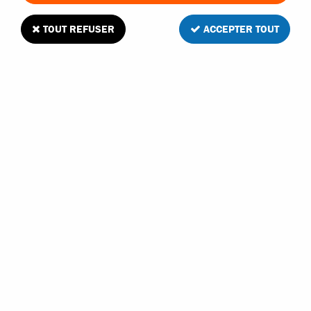
TOUT REFUSER
ACCEPTER TOUT
ABSIMA
ABSIMA AERO-X PACK ÉCO TOURING CAR
RC 4WD 1/10 BRUSHLESS - 12231
En stock
259,90 €
264,80 €