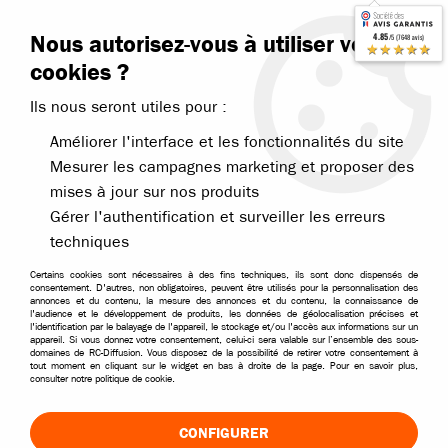
Contactez-nous
Blog RC
Nous autorisez-vous à utiliser vos
4.85
/5 (7648 avis)
Livraison offerte dès 99€
★★★★★
cookies ?
Ils nous seront utiles pour :
Améliorer l'interface et les fonctionnalités du site
Mesurer les campagnes marketing et proposer des
mises à jour sur nos produits
Accueil
>
Packs économiques
>
Voiture RC Brushless en pack éco
>
Gérer l'authentification et surveiller les erreurs
VOITURES BRUSHLESS PISTE EN PACK ÉCO
techniques
Certains cookies sont nécessaires à des fins techniques, ils sont donc dispensés de
TRIER & FILTRER
consentement. D'autres, non obligatoires, peuvent être utilisés pour la personnalisation des
annonces et du contenu, la mesure des annonces et du contenu, la connaissance de
l'audience et le développement de produits, les données de géolocalisation précises et
l'identification par le balayage de l'appareil, le stockage et/ou l'accès aux informations sur un
appareil. Si vous donnez votre consentement, celui-ci sera valable sur l’ensemble des sous-
7 articles sur
7
domaines de RC-Diffusion. Vous disposez de la possibilité de retirer votre consentement à
tout moment en cliquant sur le widget en bas à droite de la page. Pour en savoir plus,
consulter notre politique de cookie.
CONFIGURER