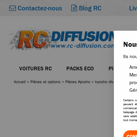
Li
Contactez-nous
Blog RC
Nous
Ils no
Amé
VOITURES RC
PACKS ECO
PIÈCES
Mes
Accueil
>
Pièces et options
>
Pièces Kyosho
>
kyosho divers
>
Kyosho
pro
Gér
Certains c
peuvent ê
connaissan
balayage d
sera valab
tout momen
CON