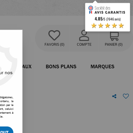
4.85
/5 (7646 avis)
★★★★★
FAVORIS
(0)
COMPTE
PANIER
(0)
BATEAUX
BONS PLANS
MARQUES
ur nos
ligatoires,
ontenu, la
8mm
tion par le
t, celui-ci
sentement à
votre avis
ie.
TOUT