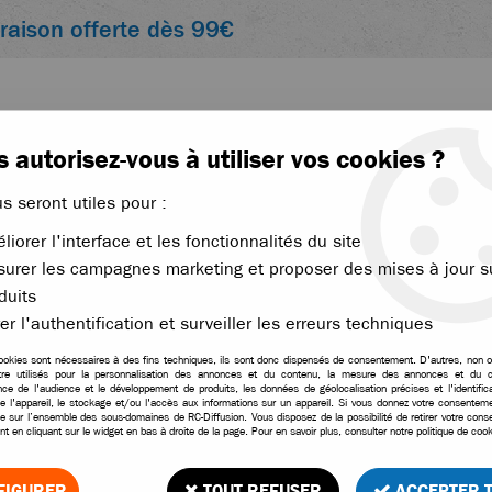
vraison offerte dès 99€
 autorisez-vous à utiliser vos cookies ?
us seront utiles pour :
liorer l'interface et les fonctionnalités du site
ACCESSOIRES
ÉLECTRONIQUE
THERMIQUE
urer les campagnes marketing et proposer des mises à jour s
 chapes de 5.8mm
duits
er l'authentification et surveiller les erreurs techniques
ookies sont nécessaires à des fins techniques, ils sont donc dispensés de consentement. D'autres, non ob
tre utilisés pour la personnalisation des annonces et du contenu, la mesure des annonces et du c
Kyosho chapes de 5.
ce de l'audience et le développement de produits, les données de géolocalisation précises et l'identifica
e l'appareil, le stockage et/ou l'accès aux informations sur un appareil. Si vous donnez votre consentemen
le sur l’ensemble des sous-domaines de RC-Diffusion. Vous disposez de la possibilité de retirer votre con
1
Avis
Donnez 
t en cliquant sur le widget en bas à droite de la page. Pour en savoir plus, consulter notre politique de cook
7
,
95
€
TTC
FIGURER
TOUT REFUSER
ACCEPTER 