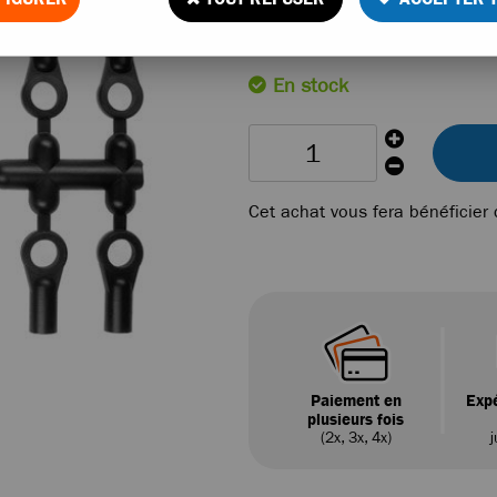
Réf. :
LA43B
En stock
Cet achat vous fera bénéficier
Paiement en
Expé
plusieurs fois
(2x, 3x, 4x)
j