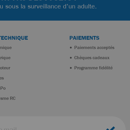
ou sous la surveillance d'un adulte.
TECHNIQUE
PAIEMENTS
rmique
Paiements acceptés
trique
Chèques cadeaux
oteur
Programme fidélité
es
-Po
isme RC