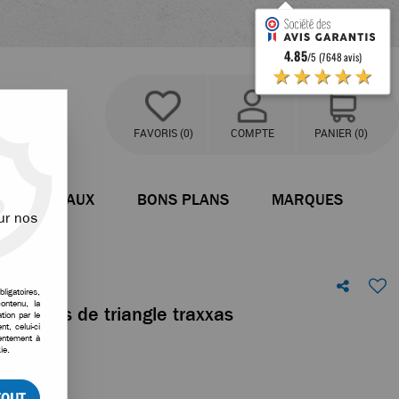
4.85
/5 (7648 avis)
★★★★★
FAVORIS
(0)
COMPTE
PANIER
(0)
BATEAUX
BONS PLANS
MARQUES
ur nos
ligatoires,
ontenu, la
lage axes de triangle traxxas
tion par le
t, celui-ci
sentement à
tre avis !
ie.
TOUT