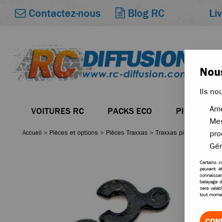
Li
Contactez-nous
Blog RC
Nous
Ils no
Amé
VOITURES RC
PACKS ECO
PIÈCES
Mes
Accueil
>
Pièces et options
>
Pièces Traxxas
>
Traxxas pièces modèles
pro
Gér
Certains c
peuvent ê
connaissan
balayage d
sera valab
tout momen
CON