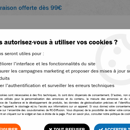
vraison offerte dès 99€
 autorisez-vous à utiliser vos cookies ?
us seront utiles pour :
liorer l'interface et les fonctionnalités du site
ACCESSOIRES
ÉLECTRONIQUE
THERMIQUE
urer les campagnes marketing et proposer des mises à jour s
 divers
duits
>
Clips + rondelles de calage axes de triangle traxxas
er l'authentification et surveiller les erreurs techniques
ookies sont nécessaires à des fins techniques, ils sont donc dispensés de consentement. D'autres, non ob
tre utilisés pour la personnalisation des annonces et du contenu, la mesure des annonces et du c
Clips + rondelles de ca
ce de l'audience et le développement de produits, les données de géolocalisation précises et l'identifica
e l'appareil, le stockage et/ou l'accès aux informations sur un appareil. Si vous donnez votre consentemen
le sur l’ensemble des sous-domaines de RC-Diffusion. Vous disposez de la possibilité de retirer votre con
Soyez le premier à donner vo
t en cliquant sur le widget en bas à droite de la page. Pour en savoir plus, consulter notre politique de cook
4
,
90
€
TTC
FIGURER
TOUT REFUSER
ACCEPTER 