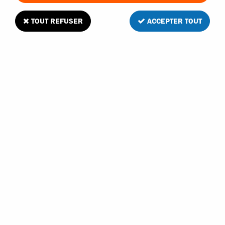
TOUT REFUSER
ACCEPTER TOUT
TRAXXAS
JEU DE CLIPS ET DE CIRCLIPS DE
DIFFÉRENTES DIMENSIONS
En stock
1
Avis
3,40 €