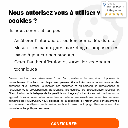
Contactez-nous
Blog RC
Nous autorisez-vous à utiliser vos
4.85
/5 (7650 avis)
Livraison offerte dès 99€
★★★★★
cookies ?
Ils nous seront utiles pour :
Améliorer l'interface et les fonctionnalités du site
Mesurer les campagnes marketing et proposer des
mises à jour sur nos produits
Accueil
>
Pièces et options
>
Pièces Traxxas
>
Traxxas pièces modèles
Gérer l'authentification et surveiller les erreurs
PIÈCES TRAXXAS DIVERS
techniques
Certains cookies sont nécessaires à des fins techniques, ils sont donc dispensés de
TRIER & FILTRER
consentement. D'autres, non obligatoires, peuvent être utilisés pour la personnalisation des
annonces et du contenu, la mesure des annonces et du contenu, la connaissance de
l'audience et le développement de produits, les données de géolocalisation précises et
l'identification par le balayage de l'appareil, le stockage et/ou l'accès aux informations sur un
appareil. Si vous donnez votre consentement, celui-ci sera valable sur l’ensemble des sous-
60 articles sur
71
domaines de RC-Diffusion. Vous disposez de la possibilité de retirer votre consentement à
tout moment en cliquant sur le widget en bas à droite de la page. Pour en savoir plus,
consulter notre politique de cookie.
CONFIGURER