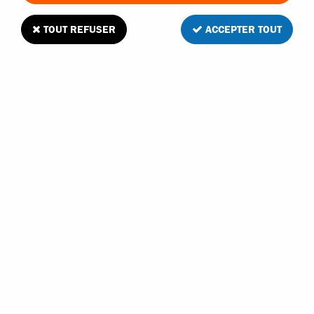
TOUT REFUSER
ACCEPTER TOUT
T2M Pirate 1/10 coude d'échappement en
aluminium
1
Avis
Donnez votre avis
13
,
80
€
TTC
Réf. :
T4900/54