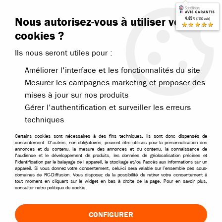
Contactez-nous
Blog RC
Nous autorisez-vous à utiliser vos
4.85
/5 (7650 avis)
Livraison offerte dès 99€
★★★★★
cookies ?
Ils nous seront utiles pour :
Améliorer l'interface et les fonctionnalités du site
Mesurer les campagnes marketing et proposer des
mises à jour sur nos produits
Accueil
>
Pièces et options
>
Pièces T2M
>
T2M Nitron Boomer Thund
Gérer l'authentification et surveiller les erreurs
techniques
Certains cookies sont nécessaires à des fins techniques, ils sont donc dispensés de
consentement. D'autres, non obligatoires, peuvent être utilisés pour la personnalisation des
annonces et du contenu, la mesure des annonces et du contenu, la connaissance de
l'audience et le développement de produits, les données de géolocalisation précises et
l'identification par le balayage de l'appareil, le stockage et/ou l'accès aux informations sur un
appareil. Si vous donnez votre consentement, celui-ci sera valable sur l’ensemble des sous-
domaines de RC-Diffusion. Vous disposez de la possibilité de retirer votre consentement à
tout moment en cliquant sur le widget en bas à droite de la page. Pour en savoir plus,
consulter notre politique de cookie.
CONFIGURER