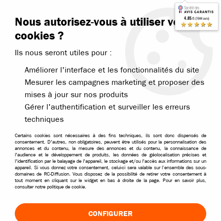
Contactez-nous
Blog RC
Nous autorisez-vous à utiliser vos
4.85
/5 (7644 avis)
Livraison offerte dès 99€
★★★★★
cookies ?
Ils nous seront utiles pour :
Améliorer l'interface et les fonctionnalités du site
Mesurer les campagnes marketing et proposer des
mises à jour sur nos produits
Accueil
>
Pièces et options
>
Pièces Traxxas
>
Traxxas pièces pour X-
Gérer l'authentification et surveiller les erreurs
techniques
Certains cookies sont nécessaires à des fins techniques, ils sont donc dispensés de
consentement. D'autres, non obligatoires, peuvent être utilisés pour la personnalisation des
annonces et du contenu, la mesure des annonces et du contenu, la connaissance de
l'audience et le développement de produits, les données de géolocalisation précises et
l'identification par le balayage de l'appareil, le stockage et/ou l'accès aux informations sur un
appareil. Si vous donnez votre consentement, celui-ci sera valable sur l’ensemble des sous-
domaines de RC-Diffusion. Vous disposez de la possibilité de retirer votre consentement à
tout moment en cliquant sur le widget en bas à droite de la page. Pour en savoir plus,
consulter notre politique de cookie.
CONFIGURER