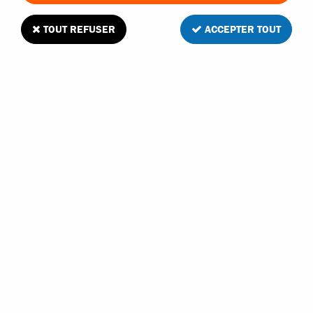
TOUT REFUSER
ACCEPTER TOUT
Couronne de différentiel central 51 dents
traxxas 8574
Soyez le premier à donner votre avis !
12
,
90
€
TTC
Réf. :
8574