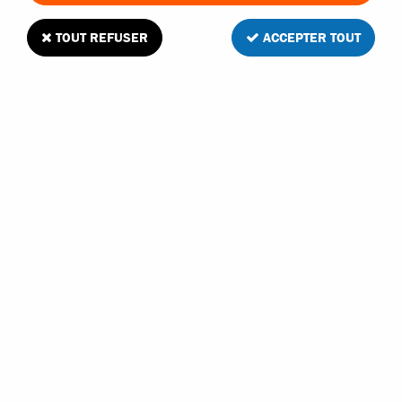
TOUT REFUSER
ACCEPTER TOUT
TRAXXAS
TRAXXAS HUILE DE DIFFÉRENTIEL 20
MILLION
En stock
22,10 €