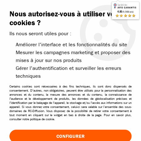
Contactez-nous
Blog RC
Nous autorisez-vous à utiliser vos
4.85
/5 (7650 avis)
Livraison offerte dès 99€
★★★★★
cookies ?
Ils nous seront utiles pour :
Améliorer l'interface et les fonctionnalités du site
Mesurer les campagnes marketing et proposer des
mises à jour sur nos produits
Accueil
>
Pièces et options
>
Pièces Traxxas
>
Traxxas pièces pour X-
Gérer l'authentification et surveiller les erreurs
PIÈCES TRAXXAS X-MAXX ET UNLIMITED
techniques
Certains cookies sont nécessaires à des fins techniques, ils sont donc dispensés de
TRIER & FILTRER
consentement. D'autres, non obligatoires, peuvent être utilisés pour la personnalisation des
annonces et du contenu, la mesure des annonces et du contenu, la connaissance de
l'audience et le développement de produits, les données de géolocalisation précises et
l'identification par le balayage de l'appareil, le stockage et/ou l'accès aux informations sur un
appareil. Si vous donnez votre consentement, celui-ci sera valable sur l’ensemble des sous-
41 articles sur
41
domaines de RC-Diffusion. Vous disposez de la possibilité de retirer votre consentement à
tout moment en cliquant sur le widget en bas à droite de la page. Pour en savoir plus,
consulter notre politique de cookie.
CONFIGURER