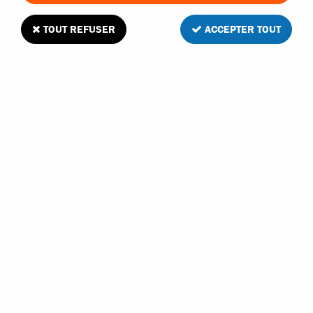
TOUT REFUSER
ACCEPTER TOUT
Traxxas huile silicone 20WT premium pour
amortisseurs viscosité 200
Soyez le premier à donner votre avis !