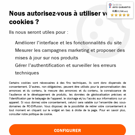
Contactez-nous
Blog RC
Nous autorisez-vous à utiliser vos
4.85
/5 (7646 avis)
Livraison offerte dès 99€
★★★★★
cookies ?
Ils nous seront utiles pour :
Améliorer l'interface et les fonctionnalités du site
Mesurer les campagnes marketing et proposer des
mises à jour sur nos produits
Accueil
>
Accessoires
>
Outillage et Entretien
>
Huiles amortisseurs et 
Gérer l'authentification et surveiller les erreurs
techniques
Certains cookies sont nécessaires à des fins techniques, ils sont donc dispensés de
consentement. D'autres, non obligatoires, peuvent être utilisés pour la personnalisation des
annonces et du contenu, la mesure des annonces et du contenu, la connaissance de
l'audience et le développement de produits, les données de géolocalisation précises et
l'identification par le balayage de l'appareil, le stockage et/ou l'accès aux informations sur un
appareil. Si vous donnez votre consentement, celui-ci sera valable sur l’ensemble des sous-
domaines de RC-Diffusion. Vous disposez de la possibilité de retirer votre consentement à
tout moment en cliquant sur le widget en bas à droite de la page. Pour en savoir plus,
consulter notre politique de cookie.
CONFIGURER