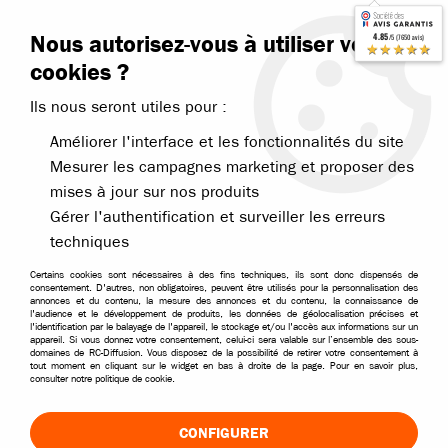
Contactez-nous
Blog RC
Nous autorisez-vous à utiliser vos
4.85
/5 (7650 avis)
Livraison offerte dès 99€
★★★★★
cookies ?
Ils nous seront utiles pour :
Améliorer l'interface et les fonctionnalités du site
Mesurer les campagnes marketing et proposer des
mises à jour sur nos produits
Accueil
>
Pièces et options
>
Pièces Traxxas
>
Traxxas pièces pour E-
Gérer l'authentification et surveiller les erreurs
techniques
Certains cookies sont nécessaires à des fins techniques, ils sont donc dispensés de
consentement. D'autres, non obligatoires, peuvent être utilisés pour la personnalisation des
annonces et du contenu, la mesure des annonces et du contenu, la connaissance de
l'audience et le développement de produits, les données de géolocalisation précises et
l'identification par le balayage de l'appareil, le stockage et/ou l'accès aux informations sur un
appareil. Si vous donnez votre consentement, celui-ci sera valable sur l’ensemble des sous-
domaines de RC-Diffusion. Vous disposez de la possibilité de retirer votre consentement à
tout moment en cliquant sur le widget en bas à droite de la page. Pour en savoir plus,
consulter notre politique de cookie.
CONFIGURER