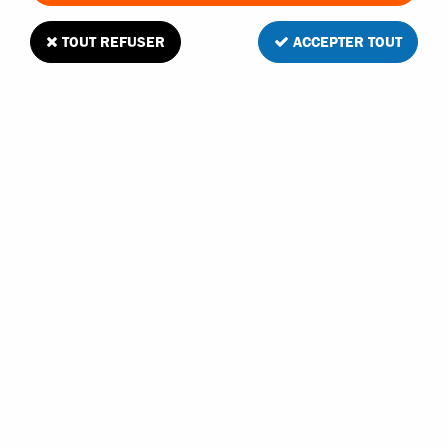
TOUT REFUSER
ACCEPTER TOUT
Wheelie bar pour revo 1/8 traxxas
Soyez le premier à donner votre avis !
27
,
80
€
TTC
Réf. :
5472
En stock