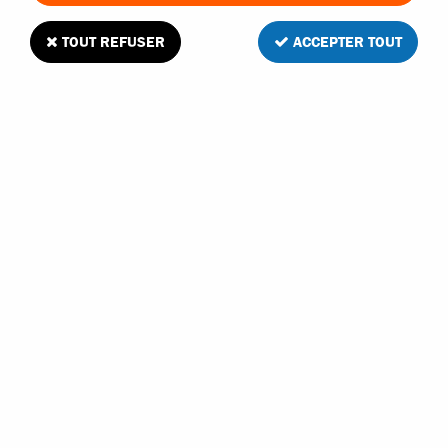
TOUT REFUSER
ACCEPTER TOUT
Kyosho filtre à air type pluie pour voiture
thermique 1/8
1
Avis
Donnez votre avis
22
,
90
€
TTC
Réf. :
74031-13B