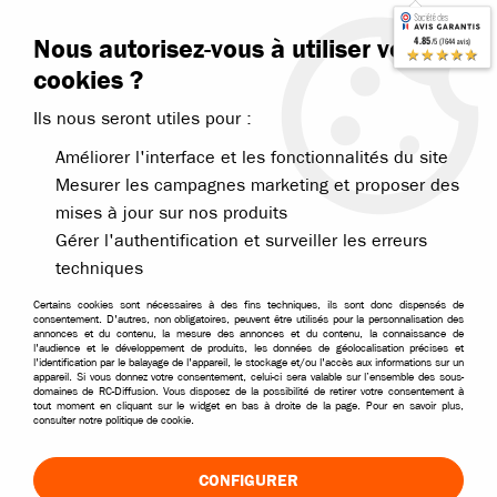
Contactez-nous
Blog RC
Nous autorisez-vous à utiliser vos
4.85
/5 (7644 avis)
Livraison offerte dès 99€
★★★★★
cookies ?
Ils nous seront utiles pour :
Améliorer l'interface et les fonctionnalités du site
Mesurer les campagnes marketing et proposer des
mises à jour sur nos produits
Accueil
>
Pièces et options
>
Pièces Kyosho
>
Kyosho Inferno Neo
>
K
Gérer l'authentification et surveiller les erreurs
techniques
Certains cookies sont nécessaires à des fins techniques, ils sont donc dispensés de
consentement. D'autres, non obligatoires, peuvent être utilisés pour la personnalisation des
annonces et du contenu, la mesure des annonces et du contenu, la connaissance de
l'audience et le développement de produits, les données de géolocalisation précises et
l'identification par le balayage de l'appareil, le stockage et/ou l'accès aux informations sur un
appareil. Si vous donnez votre consentement, celui-ci sera valable sur l’ensemble des sous-
domaines de RC-Diffusion. Vous disposez de la possibilité de retirer votre consentement à
tout moment en cliquant sur le widget en bas à droite de la page. Pour en savoir plus,
consulter notre politique de cookie.
CONFIGURER