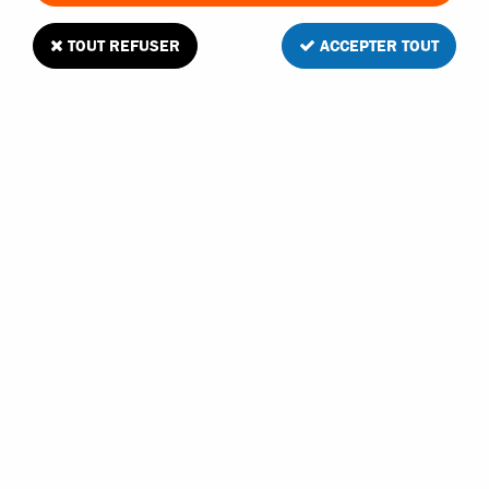
TOUT REFUSER
ACCEPTER TOUT
Kyosho pare-choc et support aileron pour
voiture 1/10
Soyez le premier à donner votre avis !
12
,
70
€
TTC
Réf. :
NT002