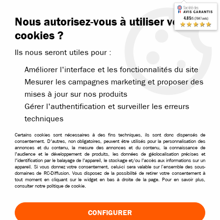
Contactez-nous
Blog RC
Nous autorisez-vous à utiliser vos
4.85
/5 (7647 avis)
Livraison offerte dès 99€
★★★★★
cookies ?
Ils nous seront utiles pour :
Améliorer l'interface et les fonctionnalités du site
Mesurer les campagnes marketing et proposer des
mises à jour sur nos produits
Accueil
>
Nos marques
>
Kyosho
>
Pièces détachées Kyosho
>
Kyosh
Gérer l'authentification et surveiller les erreurs
techniques
Certains cookies sont nécessaires à des fins techniques, ils sont donc dispensés de
consentement. D'autres, non obligatoires, peuvent être utilisés pour la personnalisation des
annonces et du contenu, la mesure des annonces et du contenu, la connaissance de
l'audience et le développement de produits, les données de géolocalisation précises et
l'identification par le balayage de l'appareil, le stockage et/ou l'accès aux informations sur un
appareil. Si vous donnez votre consentement, celui-ci sera valable sur l’ensemble des sous-
domaines de RC-Diffusion. Vous disposez de la possibilité de retirer votre consentement à
tout moment en cliquant sur le widget en bas à droite de la page. Pour en savoir plus,
consulter notre politique de cookie.
CONFIGURER