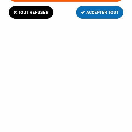
TOUT REFUSER
ACCEPTER TOUT
ABSIMA
ABSIMA SUPPORTS D'AXES POUR
VOITURE 1/12
En stock
5,50 €