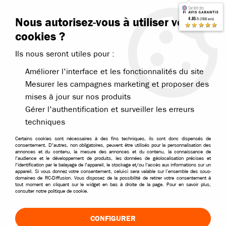
Contactez-nous
Blog RC
Nous autorisez-vous à utiliser vos
4.85
/5 (7650 avis)
Livraison offerte dès 99€
★★★★★
cookies ?
Ils nous seront utiles pour :
Améliorer l'interface et les fonctionnalités du site
Mesurer les campagnes marketing et proposer des
mises à jour sur nos produits
Accueil
>
Nos marques
>
Absima
>
Pièces Absima
Gérer l'authentification et surveiller les erreurs
PIÈCES DÉTACHÉES ABSIMA
techniques
Certains cookies sont nécessaires à des fins techniques, ils sont donc dispensés de
TRIER & FILTRER
consentement. D'autres, non obligatoires, peuvent être utilisés pour la personnalisation des
annonces et du contenu, la mesure des annonces et du contenu, la connaissance de
l'audience et le développement de produits, les données de géolocalisation précises et
l'identification par le balayage de l'appareil, le stockage et/ou l'accès aux informations sur un
appareil. Si vous donnez votre consentement, celui-ci sera valable sur l’ensemble des sous-
60 articles sur
270
domaines de RC-Diffusion. Vous disposez de la possibilité de retirer votre consentement à
tout moment en cliquant sur le widget en bas à droite de la page. Pour en savoir plus,
consulter notre politique de cookie.
CONFIGURER