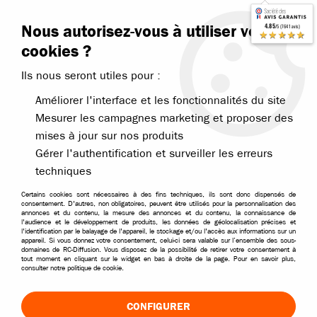
Contactez-nous
Blog RC
Nous autorisez-vous à utiliser vos
4.85
/5 (7641 avis)
Livraison offerte dès 99€
★★★★★
cookies ?
Ils nous seront utiles pour :
Améliorer l'interface et les fonctionnalités du site
Mesurer les campagnes marketing et proposer des
mises à jour sur nos produits
Accueil
>
Électronique
>
Moteurs contrôleurs et pignons
>
Pignons pou
Gérer l'authentification et surveiller les erreurs
PIGNONS DE SORTIE MOTEUR POUR VOITURES
techniques
RC
Certains cookies sont nécessaires à des fins techniques, ils sont donc dispensés de
consentement. D'autres, non obligatoires, peuvent être utilisés pour la personnalisation des
Optimisez la transmission de votre voiture RC avec notre
annonces et du contenu, la mesure des annonces et du contenu, la connaissance de
l'audience et le développement de produits, les données de géolocalisation précises et
sélection de pignons moteur. Retrouvez des pignons
l'identification par le balayage de l'appareil, le stockage et/ou l'accès aux informations sur un
appareil. Si vous donnez votre consentement, celui-ci sera valable sur l’ensemble des sous-
compatibles avec de nombreux moteurs électriques pour
domaines de RC-Diffusion. Vous disposez de la possibilité de retirer votre consentement à
tout moment en cliquant sur le widget en bas à droite de la page. Pour en savoir plus,
adapter les performances de votre véhicule
consulter notre politique de cookie.
radiocommandé.
CONFIGURER