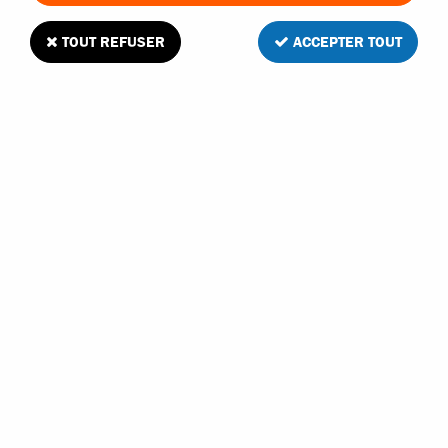
TOUT REFUSER
ACCEPTER TOUT
Traxxas pignons de différentiel pour le X-
Maxx
Soyez le premier à donner votre avis !
22
,
90
€
TTC
Réf. :
7782