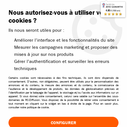
Contactez-nous
Blog RC
Nous autorisez-vous à utiliser vos
4.85
/5 (7650 avis)
Livraison offerte dès 99€
★★★★★
cookies ?
Ils nous seront utiles pour :
Améliorer l'interface et les fonctionnalités du site
Mesurer les campagnes marketing et proposer des
mises à jour sur nos produits
Accueil
>
Pièces et options
>
Pièces Traxxas
>
Traxxas pièces pour X-
Gérer l'authentification et surveiller les erreurs
techniques
Certains cookies sont nécessaires à des fins techniques, ils sont donc dispensés de
consentement. D'autres, non obligatoires, peuvent être utilisés pour la personnalisation des
annonces et du contenu, la mesure des annonces et du contenu, la connaissance de
l'audience et le développement de produits, les données de géolocalisation précises et
l'identification par le balayage de l'appareil, le stockage et/ou l'accès aux informations sur un
appareil. Si vous donnez votre consentement, celui-ci sera valable sur l’ensemble des sous-
domaines de RC-Diffusion. Vous disposez de la possibilité de retirer votre consentement à
tout moment en cliquant sur le widget en bas à droite de la page. Pour en savoir plus,
consulter notre politique de cookie.
CONFIGURER