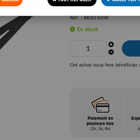
5
,
90
€
TTC
Réf. :
AB30-SJ08
En stock
Cet achat vous fera bénéficier
Paiement en
Expé
plusieurs fois
(2x, 3x, 4x)
j