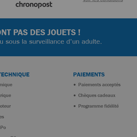
NT PAS DES JOUETS !
ou sous la surveillance d'un adulte.
TECHNIQUE
PAIEMENTS
rmique
Paiements acceptés
trique
Chèques cadeaux
oteur
Programme fidélité
es
-Po