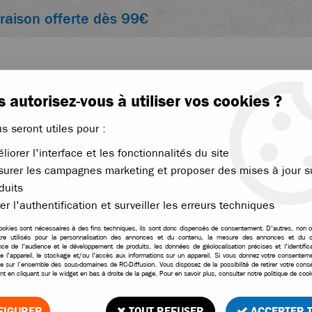
vraison offerte dès 99€
 autorisez-vous à utiliser vos cookies ?
us seront utiles pour :
liorer l'interface et les fonctionnalités du site
ACCESSOIRES
ÉLECTRONIQUE
THERMIQUE
urer les campagnes marketing et proposer des mises à jour s
duits
Absima triangles supérieurs arrière pour voiture 1/16
er l'authentification et surveiller les erreurs techniques
ookies sont nécessaires à des fins techniques, ils sont donc dispensés de consentement. D'autres, non ob
tre utilisés pour la personnalisation des annonces et du contenu, la mesure des annonces et du c
ce de l'audience et le développement de produits, les données de géolocalisation précises et l'identifica
e l'appareil, le stockage et/ou l'accès aux informations sur un appareil. Si vous donnez votre consentemen
Absima triangles supéri
le sur l’ensemble des sous-domaines de RC-Diffusion. Vous disposez de la possibilité de retirer votre con
t en cliquant sur le widget en bas à droite de la page. Pour en savoir plus, consulter notre politique de cook
Soyez le premier à donner vo
FIGURER
TOUT REFUSER
ACCEPTER 