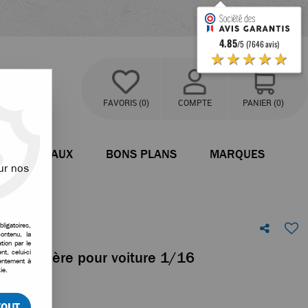
4.85
/5 (7646 avis)
★★★★★
FAVORIS
(0)
COMPTE
PANIER
(0)
BATEAUX
BONS PLANS
MARQUES
ur nos
ligatoires,
ontenu, la
tion par le
t, celui-ci
eurs arrière pour voiture 1/16
sentement à
ie.
tre avis !
TOUT