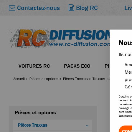
Li
Contactez-nous
Blog RC
Nous
Ils no
Amé
VOITURES RC
PACKS ECO
PIÈCES
Mes
Accueil
>
Pièces et options
>
Pièces Traxxas
>
Traxxas pièces pour E-
pro
Gér
Certains c
peuvent ê
connaissan
balayage d
Pièces et options
sera valab
tout momen
Pièces Traxxas
CON