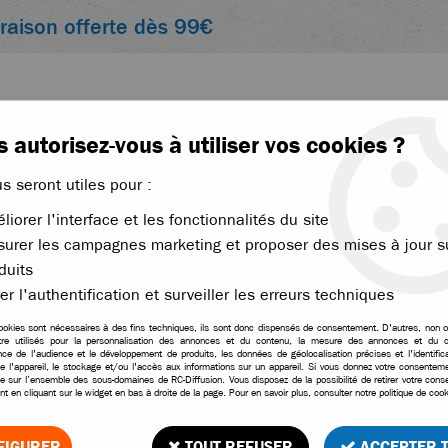
vraison offerte dès 99€
 autorisez-vous à utiliser vos cookies ?
us seront utiles pour :
liorer l'interface et les fonctionnalités du site
ACCESSOIRES
ÉLECTRONIQUE
THERMIQUE
urer les campagnes marketing et proposer des mises à jour s
Revo
duits
er l'authentification et surveiller les erreurs techniques
PIÈCES TRAXXAS POUR E-REVO
ookies sont nécessaires à des fins techniques, ils sont donc dispensés de consentement. D'autres, non ob
tre utilisés pour la personnalisation des annonces et du contenu, la mesure des annonces et du c
ce de l'audience et le développement de produits, les données de géolocalisation précises et l'identifica
e l'appareil, le stockage et/ou l'accès aux informations sur un appareil. Si vous donnez votre consentemen
le sur l’ensemble des sous-domaines de RC-Diffusion. Vous disposez de la possibilité de retirer votre con
40 articles sur
4
t en cliquant sur le widget en bas à droite de la page. Pour en savoir plus, consulter notre politique de cook
FIGURER
TOUT REFUSER
ACCEPTER 