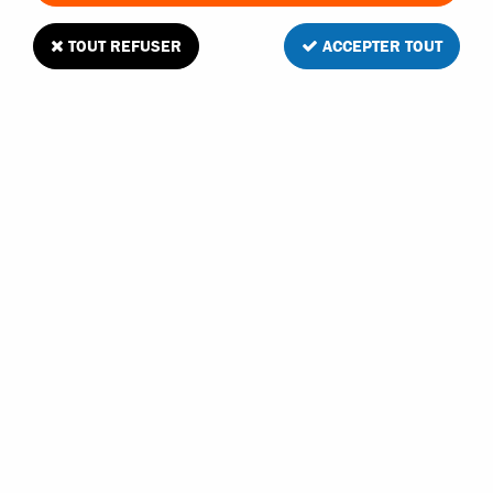
TOUT REFUSER
ACCEPTER TOUT
HPI
SUPPORTS D'AXES DE TRIANGLES
FIRESTORM HPI
En stock
12,40 €