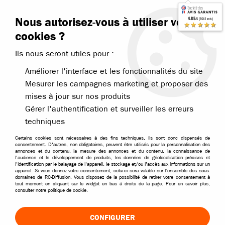
Contactez-nous
Blog RC
Nous autorisez-vous à utiliser vos
4.85
/5 (7641 avis)
Livraison offerte dès 99€
★★★★★
cookies ?
Ils nous seront utiles pour :
Améliorer l'interface et les fonctionnalités du site
Mesurer les campagnes marketing et proposer des
mises à jour sur nos produits
Accueil
>
Pièces et options
>
Pièces HPI
>
HPI pièces modèles Divers
Gérer l'authentification et surveiller les erreurs
PIÈCES HPI DIVERS
techniques
Certains cookies sont nécessaires à des fins techniques, ils sont donc dispensés de
TRIER & FILTRER
consentement. D'autres, non obligatoires, peuvent être utilisés pour la personnalisation des
annonces et du contenu, la mesure des annonces et du contenu, la connaissance de
l'audience et le développement de produits, les données de géolocalisation précises et
l'identification par le balayage de l'appareil, le stockage et/ou l'accès aux informations sur un
appareil. Si vous donnez votre consentement, celui-ci sera valable sur l’ensemble des sous-
14 articles sur
14
domaines de RC-Diffusion. Vous disposez de la possibilité de retirer votre consentement à
tout moment en cliquant sur le widget en bas à droite de la page. Pour en savoir plus,
consulter notre politique de cookie.
CONFIGURER