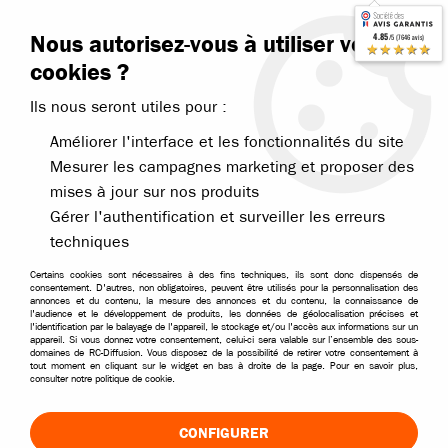
Contactez-nous
Blog RC
Nous autorisez-vous à utiliser vos
4.85
/5 (7646 avis)
Livraison offerte dès 99€
★★★★★
cookies ?
Ils nous seront utiles pour :
Améliorer l'interface et les fonctionnalités du site
Mesurer les campagnes marketing et proposer des
mises à jour sur nos produits
Accueil
>
Nos marques
>
T2m
>
Pièces détachées t2m
Gérer l'authentification et surveiller les erreurs
PIÈCES DÉTACHÉES POUR VOITURES RC T2M
techniques
Retrouvez toutes les pièces détachées T2M pour
Certains cookies sont nécessaires à des fins techniques, ils sont donc dispensés de
consentement. D'autres, non obligatoires, peuvent être utilisés pour la personnalisation des
entretenir, réparer ou améliorer votre voiture RC. Nous
annonces et du contenu, la mesure des annonces et du contenu, la connaissance de
l'audience et le développement de produits, les données de géolocalisation précises et
vous proposons un large choix de pièces d'origine pour
l'identification par le balayage de l'appareil, le stockage et/ou l'accès aux informations sur un
appareil. Si vous donnez votre consentement, celui-ci sera valable sur l’ensemble des sous-
prolonger la durée de vie de votre modèle.
domaines de RC-Diffusion. Vous disposez de la possibilité de retirer votre consentement à
tout moment en cliquant sur le widget en bas à droite de la page. Pour en savoir plus,
consulter notre politique de cookie.
TRIER & FILTRER
CONFIGURER