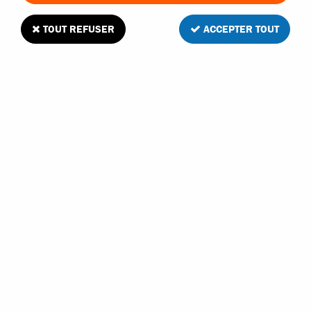
60 articles sur
324
TOUT REFUSER
ACCEPTER TOUT
T2M
T2M DIFFÉRENTIEL RENFORCÉ COMPLET
AVANT OU ARRIÈRE PIRATE XT-S